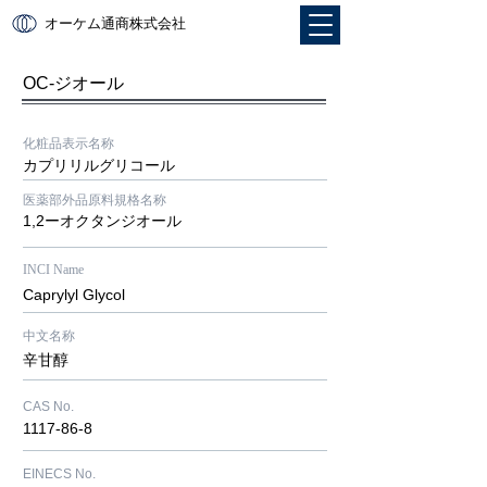
オーケム通商株式会社
OC-ジオール
化粧品表示名称
カプリリルグリコール
​医薬部外品原料規格名称
1,2ーオクタンジオール
INCI Name
Caprylyl Glycol
​中文名称
辛甘醇
CAS No.
1117-86-8
EINECS No.