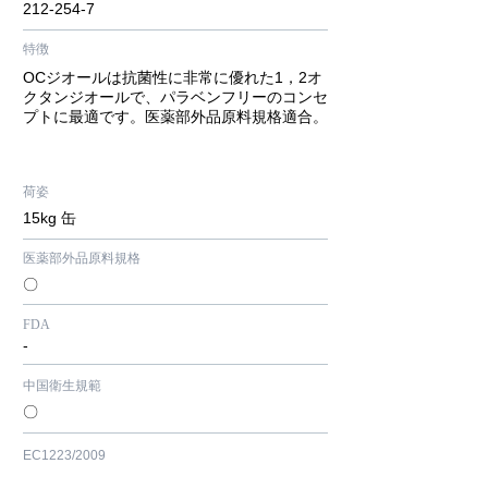
212-254-7
特徴
OCジオールは抗菌性に非常に優れた1，2オ
クタンジオールで、パラベンフリーのコンセ
プトに最適です。医薬部外品原料
規格
適合​。
荷姿
​15kg 缶
​医薬部外品原料規格
〇
FDA
-
中国衛生規範
〇
EC1223/2009
​確認中